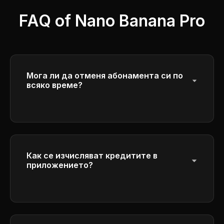
FAQ of Nano Banana Pro
Мога ли да отменя абонамента си по
всяко време?
Да, можете да отмените абонамента си
по всяко време. Достъпът ви ще
продължи до края на текущия период на
фактуриране.
Как се изчисляват кредитите в
приложението?
Моля, проверете подробностите за
изчисление на кредита в интерфейса за
генериране.