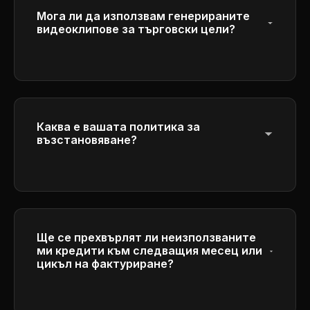
Мога ли да използвам генерираните
видеоклипове за търговски цели?
Да, абонатите на плановете Plus и Pro
имат пълни търговски права да
използват генерираните от тях
видеоклипове за бизнес цели.
Каква е вашата политика за
възстановяване?
Моля, вижте нашата Политика за
възстановяване в долната част за
подробна информация за нашите
условия за възстановяване.
Ще се прехвърлят ли неизползваните
ми кредити към следващия месец или
цикъл на фактуриране?
Кредитите изтичат в края на всеки
цикъл на фактуриране и не се