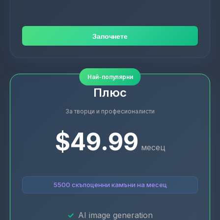
Започнете
Най-популярни
Плюс
За творци и професионалисти
$49.99
месец
5500 скъпоценни камъни на месец
AI image generation