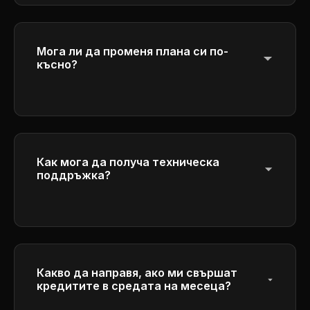
прехвърлят към следващия период, за да
се гарантира справедливото използване.
Мога ли да променя плана си по-
късно?
Да, можете да надстроите или понизите
плана си по всяко време.
Как мога да получа техническа
поддръжка?
Get help through our customer service
center by emailing
ulsaayo7716c@outlook.com
. Our team will
respond to your inquiries as soon as
possible.
Какво да направя, ако ми свършат
кредитите в средата на месеца?