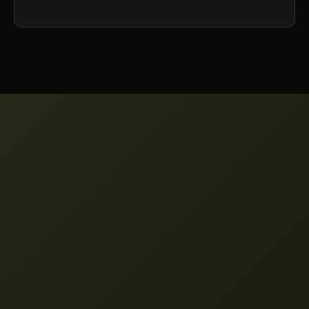
Можете да закупите допълнителни
кредитни пакети или да надстроите към
план от по-високо ниво, който включва
повече месечни кредити.