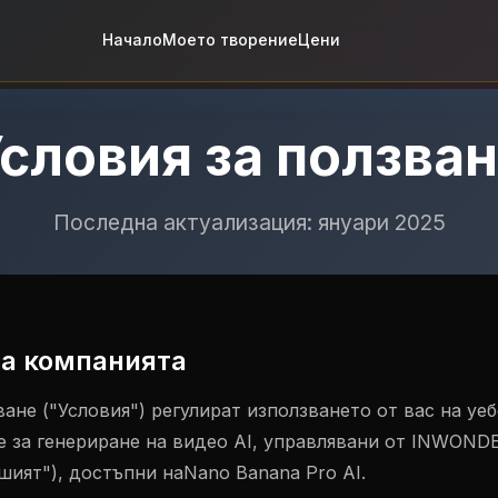
Начало
Моето творение
Цени
словия за ползва
Последна актуализация: януари 2025
а компанията
ване ("Условия") регулират използването от вас на уе
те за генериране на видео AI, управлявани от INWOND
ашият"), достъпни наNano Banana Pro AI.