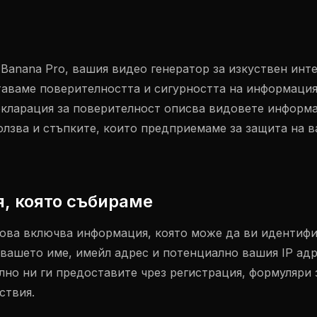
Banana Pro, вашия видео генератор за изкуствен инте
аваме поверителността и сигурността на информация
екларация за поверителност описва видовете информа
ползва и стъпките, които предприемаме за защита на 
, която събираме
ова включва информация, която може да ви идентифи
 вашето име, имейл адрес и потенциално вашия IP адр
лно ни ги предоставите чрез регистрация, формуляри 
ствия.