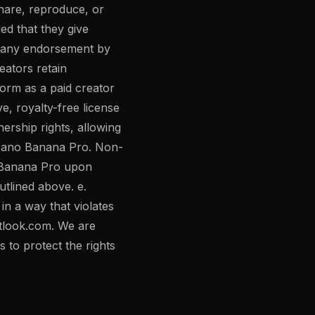
share, reproduce, or
ed that they give
y any endorsement by
eators retain
form as a paid creator
e, royalty-free license
nership rights, allowing
f Nano Banana Pro. Non-
o Banana Pro upon
tlined above. e.
in a way that violates
tlook.com
. We are
to protect the rights