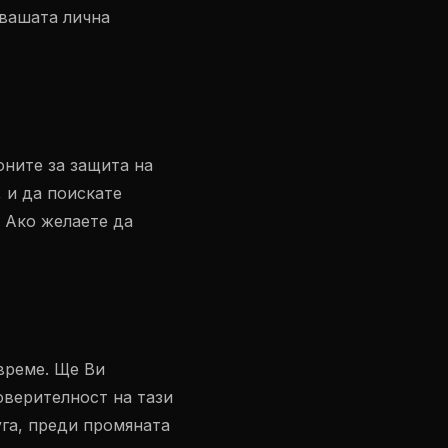
 вашата лична
оните за защита на
 и да поискате
 Ако желаете да
време. Ще Ви
оверителност на тази
уга, преди промяната