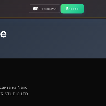
Български
Влезте
не
бсайта на Nano
ER STUDIO LTD.