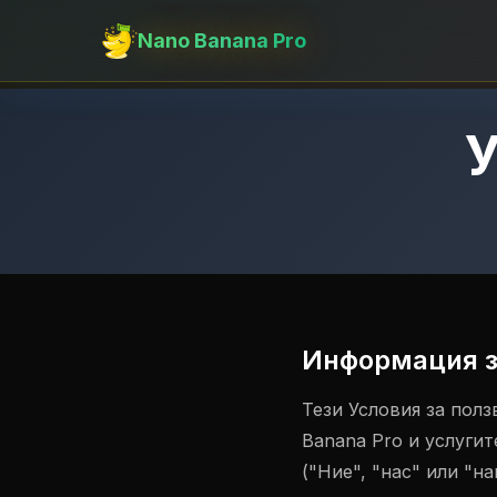
Nano Banana Pro
У
Информация з
Тези Условия за полз
Banana Pro и услуги
("Ние", "нас" или "н