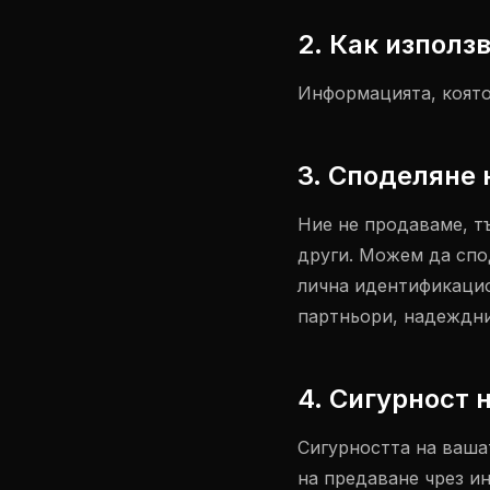
2. Как изпол
Информацията, която
3. Споделяне
Ние не продаваме, т
други. Можем да спо
лична идентификацио
партньори, надеждни
4. Сигурност
Сигурността на вашат
на предаване чрез и