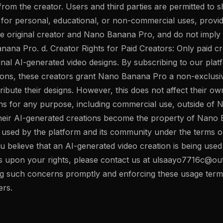
from the creator. Users and third parties are permitted to 
s for personal, educational, or non-commercial uses, provid
the original creator and Nano Banana Pro, and do not impl
ana Pro. d. Creator Rights for Paid Creators: Only paid cr
inal AI-generated video designs. By subscribing to our plat
tions, these creators grant Nano Banana Pro a non-exclusiv
tribute their designs. However, this does not affect their ow
gns for any purpose, including commercial use, outside o
 their AI-generated creations become the property of Nan
used by the platform and its community under the terms ou
u believe that an AI-generated video creation is being used 
s upon your rights, please contact us at
ulsaayo7716c@ou
g such concerns promptly and enforcing these usage terms 
ers.