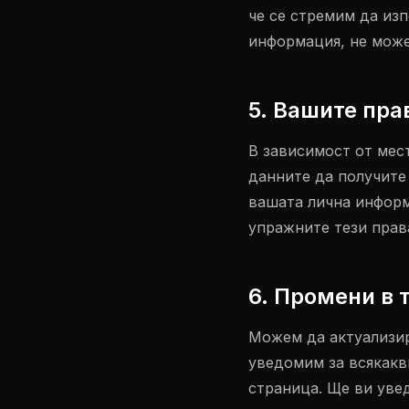
че се стремим да из
информация, не може
5. Вашите пра
В зависимост от мес
данните да получите
вашата лична информ
упражните тези права
6. Промени в 
Можем да актуализир
уведомим за всякакв
страница. Ще ви уве