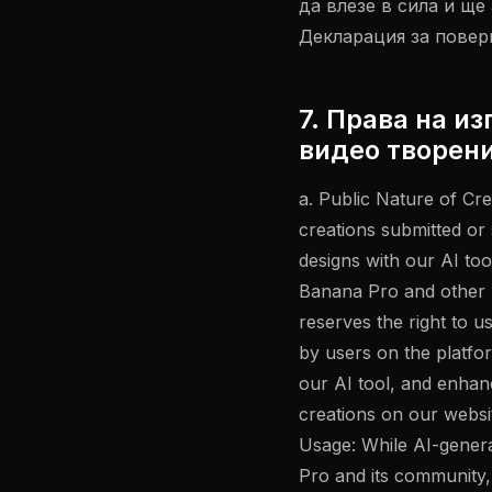
да влезе в сила и ще
Декларация за повер
7. Права на и
видео творен
a. Public Nature of Cr
creations submitted or
designs with our AI to
Banana Pro and other 
reserves the right to u
by users on the platfo
our AI tool, and enhanc
creations on our websi
Usage: While AI-gener
Pro and its community,