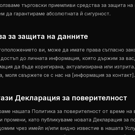
ползваме търговски приемливи средства за защита на
м да гарантираме абсолютната й сигурност.
ва за защита на данните
тоположението ви, може да имате права съгласно зак
 достъп до личната информация, която държим за вас,
ация да бъде коригирана, актуализирана или изтрита.
, моля свържете се с нас на [информация за контакт].
тази Декларация за поверителност
аме нашата Политика за поверителност от време на 
и промени, като публикуваме новата Декларация за п
домим чрез имейл и/или видно известие в нашата Усл