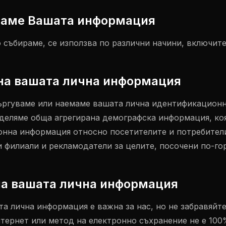
зваме Вашата информация
 събираме, се използва по различни начини, включите
 на вашата лична информация
ъргуваме или наемаме вашата лична идентификацион
деляме обща агрегирана демографска информация, коя
нна информация относно посетителите и потребители
 филиали и рекламодатели за целите, посочени по-гор
 на вашата лична информация
а лична информация е важна за нас, но не забравяйте
нтернет или метод на електронно съхранение не е 100