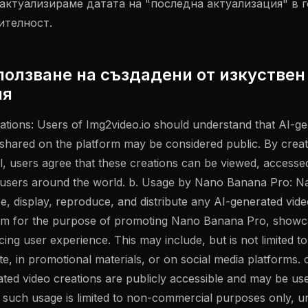
 актуализираме датата на "последна актуализация" в г
ителност.
зползване на създадени от изкуствен
ия
eations: Users of Img2video.io should understand that AI-g
 shared on the platform may be considered public. By creat
ol, users agree that these creations can be viewed, access
users around the world. b. Usage by Nano Banana Pro: 
se, display, reproduce, and distribute any AI-generated vid
rm for the purpose of promoting Nano Banana Pro, showcas
ing user experience. This may include, but is not limited to
te, in promotional materials, or on social media platforms
ated video creations are publicly accessible and may be 
 such usage is limited to non-commercial purposes only, unl