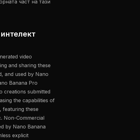
орната част на тази
 интелект
enerated video
ing and sharing these
ed, and used by Nano
Nano Banana Pro
eo creations submitted
ing the capabilities of
, featuring these
. c. Non-Commercial
used by Nano Banana
ess explicit