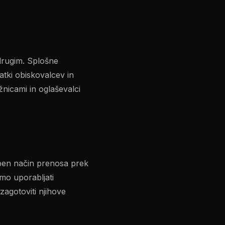
drugim. Splošne
atki obiskovalcev in
nicami in oglaševalci
ben način prenosa prek
mo uporabljati
agotoviti njihove