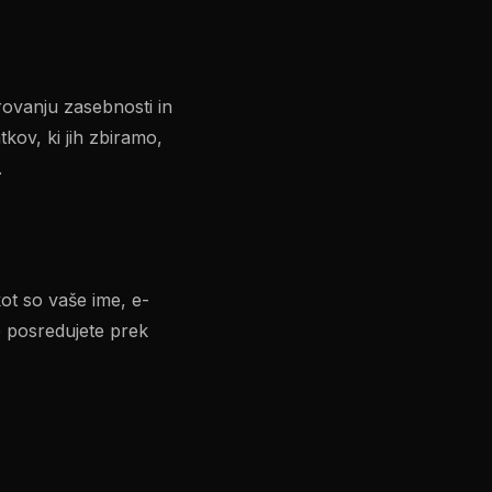
ovanju zasebnosti in
kov, ki jih zbiramo,
.
kot so vaše ime, e-
no posredujete prek