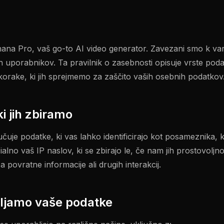
na Pro, vaš go-to AI video generator. Zavezani smo k var
 uporabnikov. Ta pravilnik o zasebnosti opisuje vrste podat
korake, ki jih sprejmemo za zaščito vaših osebnih podatkov
ki jih zbiramo
učuje podatke, ki vas lahko identificirajo kot posameznika, 
ialno vaš IP naslov, ki se zbirajo le, če nam jih prostovolj
a povratne informacije ali drugih interakcij.
ljamo vaše podatke