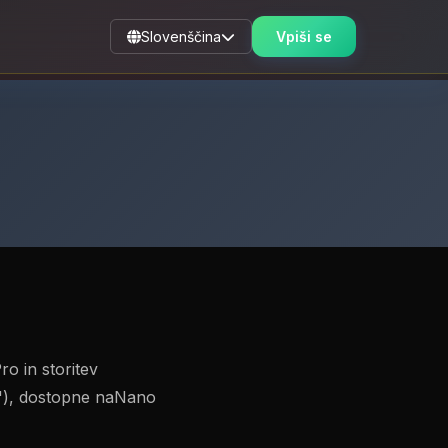
Slovenščina
Vpiši se
o in storitev
š"), dostopne naNano