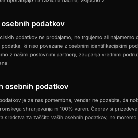
 se uporabljajo na različne načine, vključno z:
h osebnih podatkov
kacijskih podatkov ne prodajamo, ne trgujemo ali najamemo 
odatke, ki niso povezane z osebnimi identifikacijskimi pod
imo z našimi poslovnimi partnerji, zaupanja vrednimi podruž
ene.
ih osebnih podatkov
 podatkov je za nas pomembna, vendar ne pozabite, da no
ektronskega shranjevanja ni 100% varen. Čeprav si prizadeva
va sredstva za zaščito vaših osebnih podatkov, ne moremo z