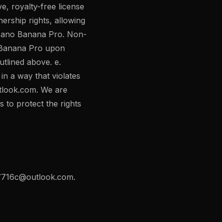
e, royalty-free license
nership rights, allowing
f Nano Banana Pro. Non-
o Banana Pro upon
tlined above. e.
in a way that violates
tlook.com
. We are
to protect the rights
7716c@outlook.com
.