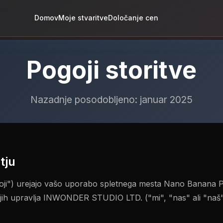
Domov
Moje stvaritve
Določanje cen
Pogoji storitve
Nazadnje posodobljeno: januar 2025
tju
ogoji") urejajo vašo uporabo spletnega mesta Nano Banana Pr
ki jih upravlja INWONDER STUDIO LTD. ("mi", "nas" ali "na