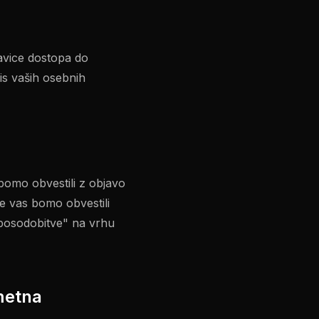
avice dostopa do
is vaših osebnih
omo obvestili z objavo
e vas bomo obvestili
e posodobitve" na vrhu
umetna