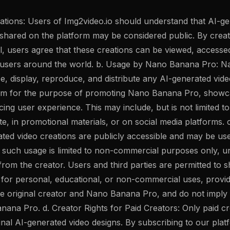
eations: Users of Img2video.io should understand that AI-g
 shared on the platform may be considered public. By creat
ol, users agree that these creations can be viewed, access
users around the world. b. Usage by Nano Banana Pro: 
se, display, reproduce, and distribute any AI-generated vid
rm for the purpose of promoting Nano Banana Pro, showcas
ing user experience. This may include, but is not limited to
te, in promotional materials, or on social media platforms
ated video creations are publicly accessible and may be 
 such usage is limited to non-commercial purposes only, unl
from the creator. Users and third parties are permitted to 
s for personal, educational, or non-commercial uses, provid
the original creator and Nano Banana Pro, and do not impl
ana Pro. d. Creator Rights for Paid Creators: Only paid cr
inal AI-generated video designs. By subscribing to our plat