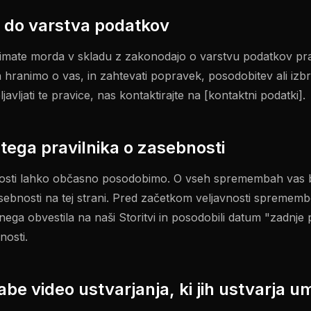
e do varstva podatkov
 imate morda v skladu z zakonodajo o varstvu podatkov pr
h hranimo o vas, in zahtevati popravek, posodobitev ali izbr
javljati te pravice, nas kontaktirajte na [kontaktni podatki].
ega pravilnika o zasebnosti
nosti lahko občasno posodobimo. O vseh spremembah vas b
sebnosti na tej strani. Pred začetkom veljavnosti sprememb
dnega obvestila na naši Storitvi in posodobili datum "zadnj
nosti.
abe video ustvarjanja, ki jih ustvarja 