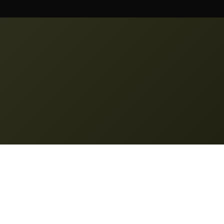
osti
Podpora
aritve
Določanje cen
ulsaayo7716c@outlook.com