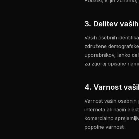
Podatki, ki jih zbiramo,
3. Delitev vaši
Vaših osebnih identifi
združene demografske p
uporabnikov, lahko del
za zgoraj opisane nam
4. Varnost vaš
Varnost vaših osebnih
interneta ali način el
komercialno sprejemlji
popolne varnosti.