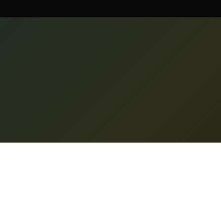
Značiln
Nano Banana Pro
Moje stv
© 2025 Nano Banana Pro. Vse pravice
pridržane.