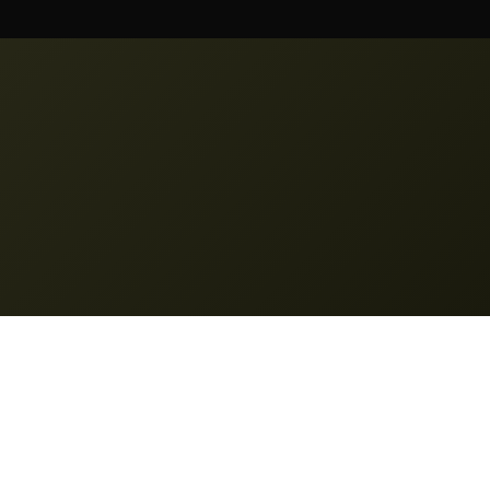
Pravno
Pravilnik o zasebnosti
Pogoji storitve