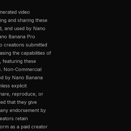
enerated video
ing and sharing these
ed, and used by Nano
Nano Banana Pro
eo creations submitted
ing the capabilities of
, featuring these
. c. Non-Commercial
used by Nano Banana
ess explicit
share, reproduce, or
ed that they give
y any endorsement by
eators retain
form as a paid creator