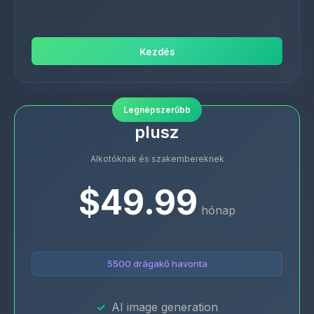
Kezdés
Legnépszerűbb
plusz
Alkotóknak és szakembereknek
$49.99
hónap
5500 drágakő havonta
AI image generation