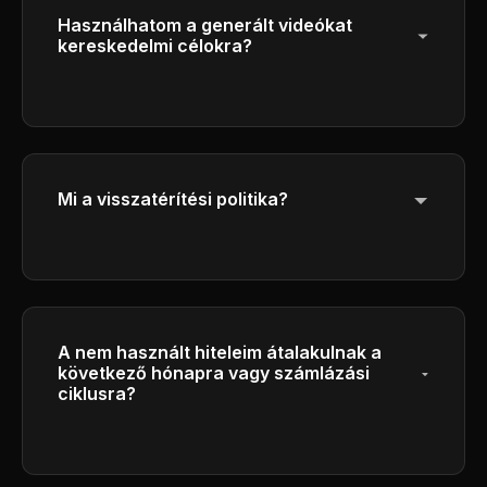
Használhatom a generált videókat
kereskedelmi célokra?
Igen, a Plus és a Pro csomag előfizetőinek
teljes kereskedelmi jogai vannak a generált
videóik üzleti célokra történő használatára.
Mi a visszatérítési politika?
Kérjük, olvassa el a visszatérítési
szabályzatunkat a láblázatban a
visszatérítési feltételeinkről szóló részletes
információkért.
A nem használt hiteleim átalakulnak a
következő hónapra vagy számlázási
ciklusra?
A hitelek minden számlázási ciklus végén
lejárnak, és a tisztességes felhasználás