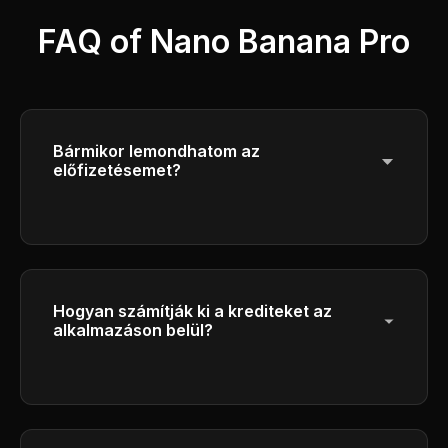
FAQ of Nano Banana Pro
Bármikor lemondhatom az
előfizetésemet?
Igen, bármikor törölheti az előfizetését. A
hozzáférés a jelenlegi számlázási időszak
végéig folytatódik.
Hogyan számítják ki a krediteket az
alkalmazáson belül?
Kérjük, ellenőrizze a hitelszámolási
részleteket a generációs felületen.