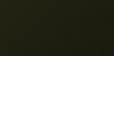
Nano Banana Pro
© 2025 __VÉDETT_1__. Minden jog fenntartva.
Jellemzők
Az én teremtésem