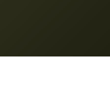
e
Wsparcie
worzenie
Cenowanie
ulsaayo7716c@outlook.com