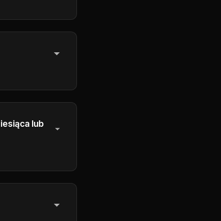
ia
skać
esiąca lub
 się na kolejny