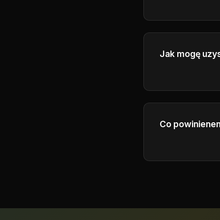
Tak, możesz ua
Jak mogę uzys
Get help throug
Our team will re
Co powinienem
Możesz kupić d
który obejmuje 