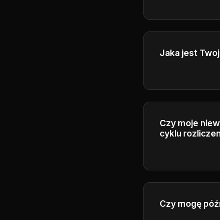
Tak, abonenci 
generowanych p
Jaka jest Twoj
Proszę zapoznać
szczegółowe in
Czy moje niew
cyklu rozlicz
Kredyty wygasaj
okres, aby zape
Czy mogę późn