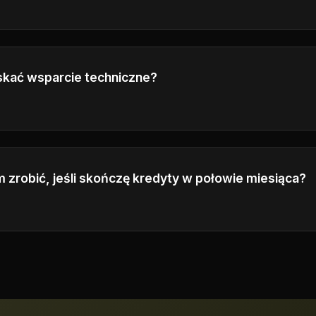
ktualnić lub obniżyć swój plan w dowolnym momencie.
kać wsparcie techniczne?
h our customer service center by emailing
ulsaayo7716c@
spond to your inquiries as soon as possible.
 zrobić, jeśli skończę kredyty w połowie miesiąca?
odatkowe pakiety kredytowe lub uaktualnić do planu wyż
więcej kredytów miesięcznych.