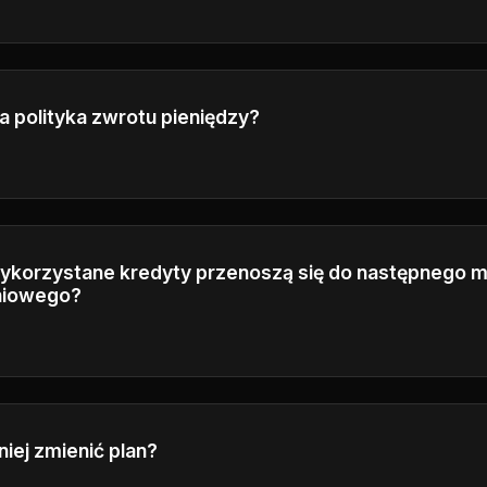
planów Plus i Pro mają pełne prawa komercyjne do używan
rzez nich filmów w celach biznesowych.
a polityka zwrotu pieniędzy?
 się z naszą Polityką zwrotu pieniędzy w stopce, aby uzy
formacje na temat naszych warunków zwrotu pieniędzy.
ykorzystane kredyty przenoszą się do następnego mi
eniowego?
ą na koniec każdego cyklu rozliczeniowego i nie przenoszą
wnić uczciwe wykorzystanie.
iej zmienić plan?