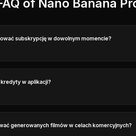
FAQ of Nano Banana Pr
lować subskrypcję w dowolnym momencie?
ulować subskrypcję w dowolnym momencie. Dostęp będz
ego okresu rozliczeniowego.
kredyty w aplikacji?
ć szczegóły obliczenia kredytu w interfejsie generowania.
wać generowanych filmów w celach komercyjnych?