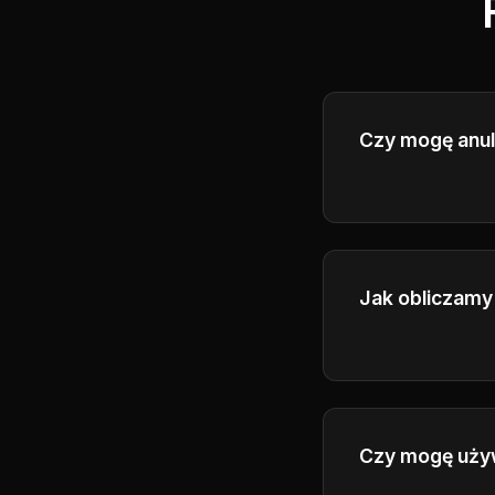
Czy mogę anu
Tak, możesz an
do końca bieżąc
Jak obliczamy 
Proszę sprawdzi
Czy mogę uży