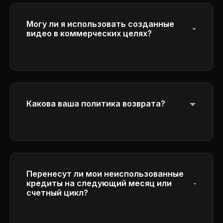
Могу ли я использовать созданные
видео в коммерческих целях?
Да, подписчики планов Plus и Pro имеют
полные коммерческие права на
использование созданных ими видео в
деловых целях.
Какова ваша политика возврата?
Пожалуйста, ознакомьтесь с нашей
Политикой возврата денег в нижней
части для получения подробной
информации о наших условиях возврата
денег.
Перенесут ли мои неиспользованные
кредиты на следующий месяц или
счетный цикл?
Кредиты истекают в конце каждого