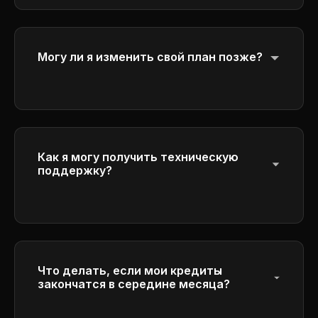
цикла расчета и не переносятся на
следующий период для обеспечения
справедливого использования.
Могу ли я изменить свой план позже?
Да, вы можете обновить или понизить
свой план в любое время.
Как я могу получить техническую
поддержку?
Get help through our customer service
center by emailing
ulsaayo7716c@outlook.com
. Our team will
respond to your inquiries as soon as
possible.
Что делать, если мои кредиты
закончатся в середине месяца?
Вы можете приобрести дополнительные