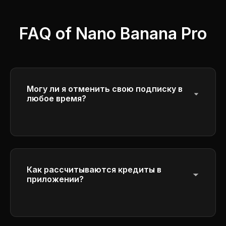
FAQ of Nano Banana Pro
Могу ли я отменить свою подписку в
любое время?
Да, вы можете отменить подписку в
любое время. Ваш доступ будет
продолжаться до конца текущего
периода оплаты.
Как рассчитываются кредиты в
приложении?
Пожалуйста, проверьте детали расчета
кредита в интерфейсе генерации.