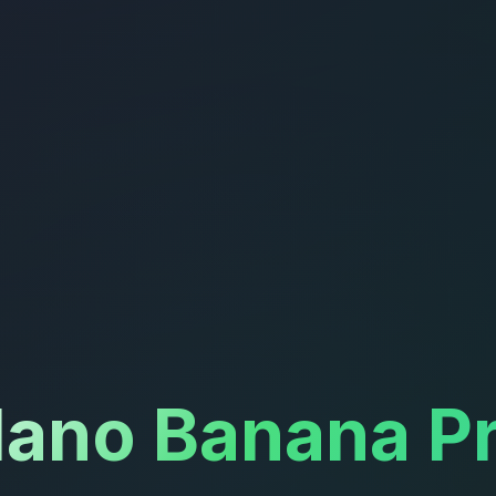
ano Banana P