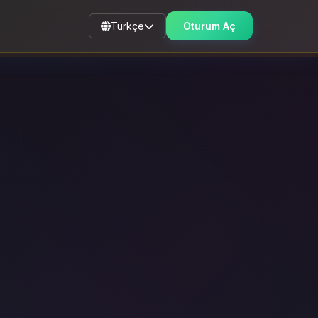
Türkçe
Oturum Aç