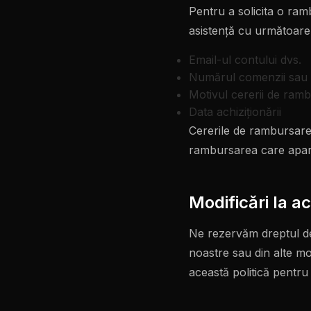
Pentru a solicita o ram
asistență cu următoarel
Email-ul contului dvs.
Numărul comenzii sau I
Motivul cererii de ram
Data achiziţionării
Cererile de rambursare 
rambursarea care apare 
Modificări la a
Ne rezervăm dreptul de 
noastre sau din alte mo
această politică pentru 