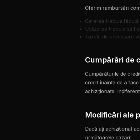
Oferim rambursări compl
Cererea trebuie făcută
Utilizarea trebuie să fi
Taxele de procesare v
Cumpărări de c
Cumpărăturile de credit
credit înainte de a fac
achiziționate, indiferent
Modificări ale
Dacă ați achiziționat 
următoarele cazări: