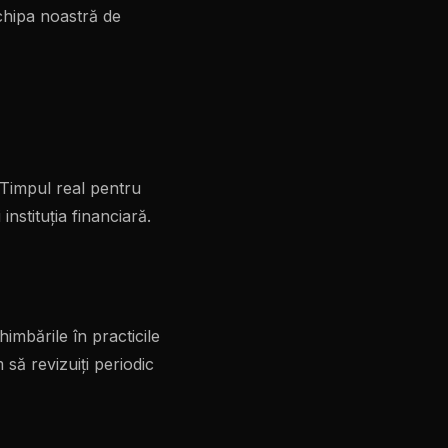
echipa noastră de
 Timpul real pentru
nstituția financiară.
imbările în practicile
să revizuiți periodic