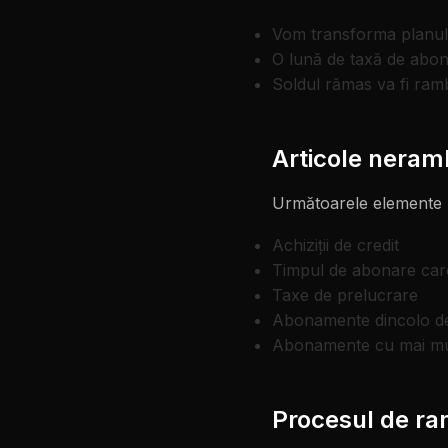
Vom transforma planul 
O lună de taxă de abon
Soldul rămas va fi ramb
Articole neram
Următoarele elemente nu
Achiziții de credit
Timpul de abonare care
Taxe de prelucrare
Abonamente dincolo de 
Abonamente cu mai mult
Procesul de r