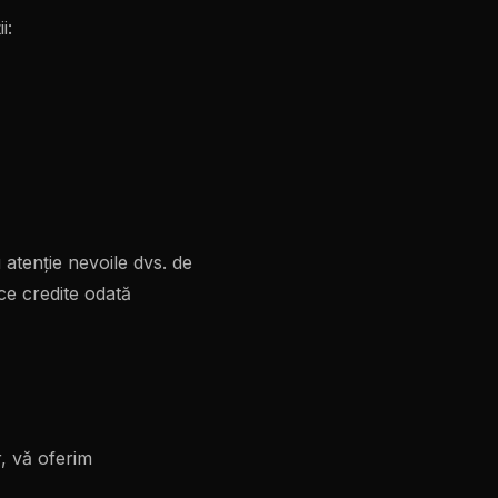
i:
atenție nevoile dvs. de
ce credite odată
, vă oferim