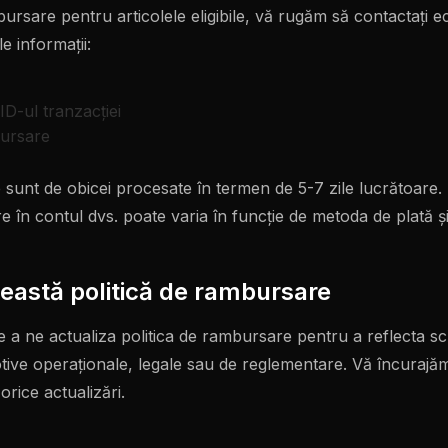
bursare pentru articolele eligibile, vă rugăm să contactați 
e informații:
D-ul tranzacției
bursare
sunt de obicei procesate în termen de 5-7 zile lucrătoare.
în contul dvs. poate varia în funcție de metoda de plată și i
ceastă politică de rambursare
a ne actualiza politica de rambursare pentru a reflecta sch
tive operaționale, legale sau de reglementare. Vă încurajăm 
orice actualizări.