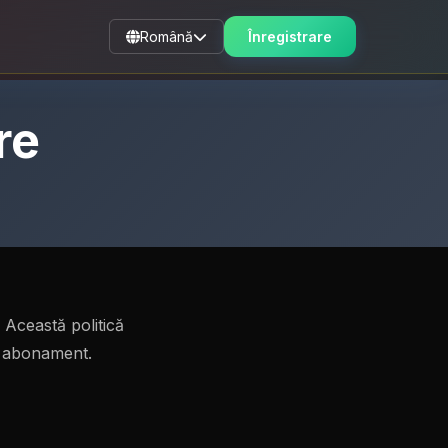
Română
Înregistrare
re
 Această politică
de abonament.