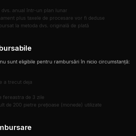
dvs. anual într-un plan lunar
ament plus taxele de procesare vor fi deduse
ursat la metoda dvs. originală de plată
bursabile
 sunt eligibile pentru rambursări în nicio circumstanță:
 a trecut deja
fereastra de 3 zile
 de 200 pietre prețioase (monede) utilizate
ambursare