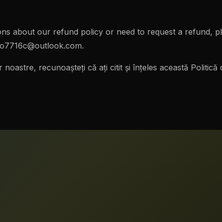
ons about our refund policy or need to request a refund, p
yo7716c@outlook.com
.
lor noastre, recunoașteți că ați citit și înțeles această Politi