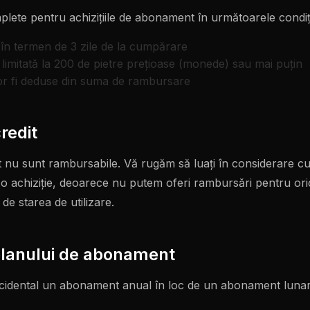
ete pentru achizițiile de abonament în următoarele condiți
 în termen de 3 zile de la cumpărare
e limitată la 200 de pietre prețioase (monede) sau mai puțin
or fi deduse din suma de rambursare
redit
 nu sunt rambursabile. Vă rugăm să luați în considerare cu 
e o achiziție, deoarece nu putem oferi rambursări pentru ori
 de starea de utilizare.
 planului de abonament
accidental un abonament anual în loc de un abonament lunar