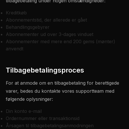
tilbagebetaling under nogen omstændigheder:
Kreditkøb
Abonnementstid, der allerede er gået
Behandlingsgebyrer
Abonnementer ud over 3-dages vinduet
Abonnementer med mere end 200 gems (mønter)
anvendt
Tilbagebetalingsproces
For at anmode om en tilbagebetaling for berettigede
varer, bedes du kontakte vores supportteam med
følgende oplysninger:
Din konto e-mail
Ordernummer eller transaktionsid
Årsagen til tilbagebetalingsanmodningen