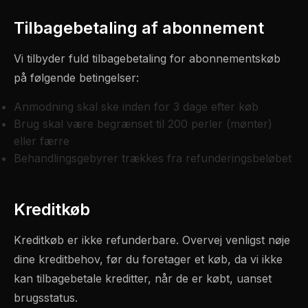
Tilbagebetaling af abonnement
Vi tilbyder fuld tilbagebetaling for abonnementskøb
på følgende betingelser:
Anmodning skal ske inden for 3 dage efter køb
Brug skal være begrænset til 200 perler (mønter)
eller færre
Behandlingsgebyrer trækkes fra refunderingsbeløbet
Kreditkøb
Kreditkøb er ikke refunderbare. Overvej venligst nøje
dine kreditbehov, før du foretager et køb, da vi ikke
kan tilbagebetale kreditter, når de er købt, uanset
brugsstatus.