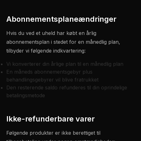
Abonnementsplaneændringer
Hvis du ved et uheld har købt en årlig
abonnementsplan i stedet for en månedlig plan,
tilbyder vi følgende indkvartering:
Vi konverterer din årlige plan til en månedlig plan
En måneds abonnementsgebyr plus
behandlingsgebyrer vil blive fratrukket
Den resterende saldo refunderes til din oprindelige
betalingsmetode
Ikke-refunderbare varer
Følgende produkter er ikke berettiget til