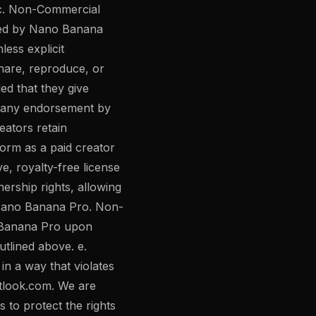
. c. Non-Commercial
used by Nano Banana
ess explicit
share, reproduce, or
ed that they give
y any endorsement by
eators retain
form as a paid creator
e, royalty-free license
nership rights, allowing
f Nano Banana Pro. Non-
o Banana Pro upon
tlined above. e.
in a way that violates
tlook.com
. We are
to protect the rights