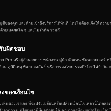
ญชีของคุณและห้ามเข้าถึงบริการได้ทันที โดยไม่ต้องแจ้งให้ทราบล
้วยเหตุผลใด ๆ และไม่จํากัด รวมถึ
รับผิดชอบ
 Pro หรือผู้อํานวยการ พนักงาน คู่ค้า ตัวแทน ซัพพลายเออร์ หรื
ม อุบัติเหตุ พิเศษ ผลลัพธ์ หรือการลงโทษ รวมถึงโดยไม่จํากัด ก
ลงของเงื่อนไข
็นของเราเอง ที่จะปรับเปลี่ยนหรือเปลี่ยนเงื่อนไขเหล่านี้ได้ตลอ
งจากการแก้ไขเหล่านี้มีผลบังคับใช้ คุณตกลงที่จะผูกมัดโดยเงื่อนไ