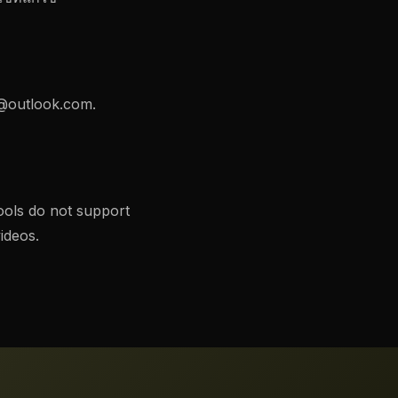
@outlook.com
.
ools do not support
ideos.