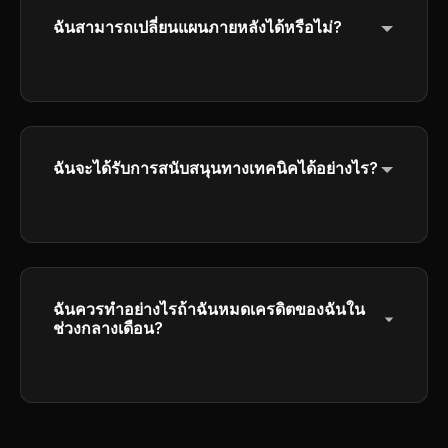
ฉันสามารถเปลี่ยนแผนภายหลังได้หรือไม่?
ใช่ คุณสามารถอัพเกรดหรือดาวเกรดแผนของคุณ
ได้ตลอดเวลา
ฉันจะได้รับการสนับสนุนทางเทคนิคได้อย่างไร?
Get help through our customer service
center by emailing
ulsaayo7716c@outlook.com
. Our team will
respond to your inquiries as soon as
possible.
ฉันควรทำอย่างไรถ้าฉันหมดเครดิตของฉันใน
ช่วงกลางเดือน?
คุณสามารถซื้อแพ็คเครดิตเพิ่มเติม หรืออัพเกรด
ไปยังแผนระดับสูงกว่า ซึ่งรวมถึงเครดิตรายเดือน
มากขึ้น